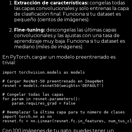
Extracción de características:
congelas todas
las capas convolucionales y solo entrenas la capa
de clasificación final. Funciona si tu dataset es
pequeño (cientos de imágenes).
Fine-tuning:
descongelas las últimas capas
convolucionales y las ajustas con una tasa de
aprendizaje muy baja. Funciona si tu dataset es
mediano (miles de imágenes).
En PyTorch, cargar un modelo preentrenado es
trivial:
import torchvision.models as models

# Cargar ResNet-50 preentrenado en ImageNet

resnet = models.resnet50(weights='DEFAULT')

# Congelar todas las capas

for param in resnet.parameters():

    param.requires_grad = False

# Reemplazar la última capa para tu número de clases

import torch.nn as nn

Con 100 imágenes de tu gato, puedes tener un