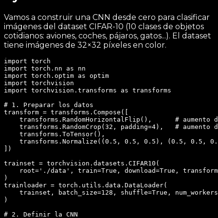
Vamos a construir una CNN desde cero para clasificar
imágenes del dataset CIFAR-10 (10 clases de objetos
cotidianos: aviones, coches, pájaros, gatos...). El dataset
tiene imágenes de 32×32 píxeles en color.
import torch

import torch.nn as nn

import torch.optim as optim

import torchvision

import torchvision.transforms as transforms

# 1. Preparar los datos

transform = transforms.Compose([

    transforms.RandomHorizontalFlip(),      # aumento d
    transforms.RandomCrop(32, padding=4),   # aumento d
    transforms.ToTensor(),

    transforms.Normalize((0.5, 0.5, 0.5), (0.5, 0.5, 0.
])

trainset = torchvision.datasets.CIFAR10(

    root='./data', train=True, download=True, transform
)

trainloader = torch.utils.data.DataLoader(

    trainset, batch_size=128, shuffle=True, num_workers
)

# 2. Definir la CNN
