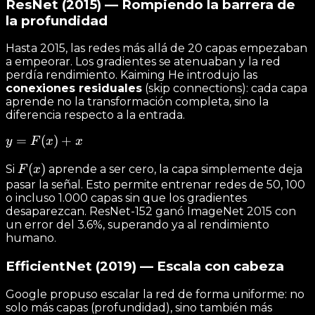
ResNet (2015) — Rompiendo la barrera de
la profundidad
Hasta 2015, las redes más allá de 20 capas empezaban
a empeorar. Los gradientes se atenuaban y la red
perdía rendimiento. Kaiming He introdujo las
conexiones residuales
(skip connections): cada capa
aprende no la transformación completa, sino la
diferencia respecto a la entrada.
y =
=
(
)
+
y
F
x
x
F(x)
F(x)
(
)
Si
aprende a ser cero, la capa simplemente deja
F
x
+ x
pasar la señal. Esto permite entrenar redes de 50, 100
o incluso 1.000 capas sin que los gradientes
desaparezcan. ResNet-152 ganó ImageNet 2015 con
un error del 3.6%, superando ya al rendimiento
humano.
EfficientNet (2019) — Escala con cabeza
Google propuso escalar la red de forma uniforme: no
solo más capas (profundidad), sino también más