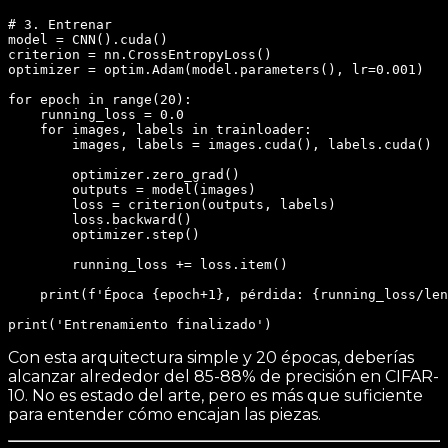
# 3. Entrenar

model = CNN().cuda()

criterion = nn.CrossEntropyLoss()

optimizer = optim.Adam(model.parameters(), lr=0.001)

for epoch in range(20):

    running_loss = 0.0

    for images, labels in trainloader:

        images, labels = images.cuda(), labels.cuda()

        optimizer.zero_grad()

        outputs = model(images)

        loss = criterion(outputs, labels)

        loss.backward()

        optimizer.step()

        running_loss += loss.item()

    print(f'Época {epoch+1}, pérdida: {running_loss/len
Con esta arquitectura simple y 20 épocas, deberías
alcanzar alrededor del 85-88% de precisión en CIFAR-
10. No es estado del arte, pero es más que suficiente
para entender cómo encajan las piezas.