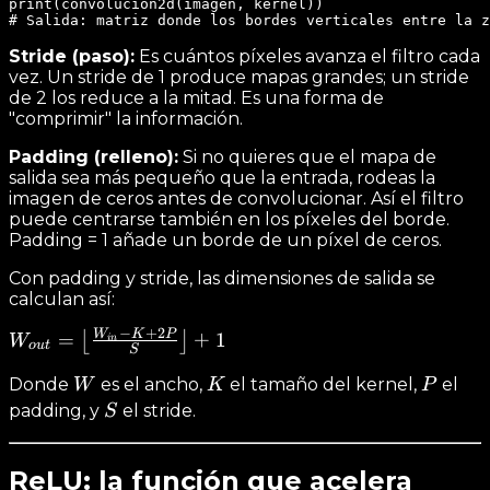
print(convolucion2d(imagen, kernel))

Stride (paso):
Es cuántos píxeles avanza el filtro cada
vez. Un stride de 1 produce mapas grandes; un stride
de 2 los reduce a la mitad. Es una forma de
"comprimir" la información.
Padding (relleno):
Si no quieres que el mapa de
salida sea más pequeño que la entrada, rodeas la
imagen de ceros antes de convolucionar. Así el filtro
puede centrarse también en los píxeles del borde.
Padding = 1 añade un borde de un píxel de ceros.
Con padding y stride, las dimensiones de salida se
calculan así:
−
+
2
W
K
P
W_{out} =
=
+
1
⌊
⌋
W
in
o
u
t
S
\left\lfloor
W
K
P
Donde
es el ancho,
el tamaño del kernel,
el
W
K
P
\frac{W_{in}
S
padding, y
el stride.
S
- K + 2P}{S}
\right\rfloor
+ 1
ReLU: la función que acelera