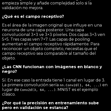
empieza simple y añade complejidad solo si la
validación no mejora.
¿Qué es el campo receptivo?
Es el área de la imagen original que influye en una
neurona de una capa posterior. Una capa
convolucional 3×3 ve 3×3 píxeles. Dos capas 3×3 ven
5×5. Tres capas ven 7×7. Las capas de pooling
aumentan el campo receptivo rápidamente. Para
reconocer un objeto completo, necesitas que el
campo receptivo sea comparable al tamaño del
objeto.
¿Las CNN funcionan con imágenes en blanco y
negro?
Sí. En ese caso la entrada tiene 1 canal en lugar de 3.
La primera convolución sería
en
nn.Conv2d(1, 64, ...)
lugar de
. MNIST es el ejemplo
Conv2d(3, 64, ...)
clásico.
¿Por qué la precisión en entrenamiento sube
pero en validación se estanca?