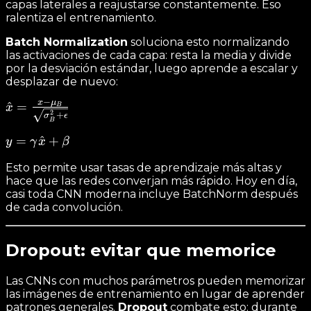
capas laterales a reajustarse constantemente. Eso
ralentiza el entrenamiento.
Batch Normalization
soluciona esto normalizando
las activaciones de cada capa: resta la media y divide
por la desviación estándar, luego aprende a escalar y
desplazar de nuevo:
−
x
μ
\hat{x} = \frac{x
^
=
x
B
2
+
σ
ϵ
- \mu_B}
B
{\sqrt{\sigma^2_B
y =
=
^
+
y
γ
x
β
+ \epsilon}}
\gamma
Esto permite usar tasas de aprendizaje más altas y
\hat{x}
hace que las redes converjan más rápido. Hoy en día,
+ \beta
casi toda CNN moderna incluye BatchNorm después
de cada convolución.
Dropout: evitar que memorice
Las CNNs con muchos parámetros pueden memorizar
las imágenes de entrenamiento en lugar de aprender
patrones generales.
Dropout
combate esto: durante