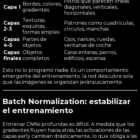
Filtros que parecen líneas
Bordes, colores,
Capa 1
diagonales, verticales,
gradientes
horizontales
Texturas,
Capas
Patrones como cuadrículas,
esquinas,
2-3
círculos, manchas
formas simples
Capas
Partes de
Ojos, narices, ruedas,
4-5
objetos
ventanas de coche
Capas
Objetos
Caras enteras, perros,
finales
completos
edificios, escenas
Esto no lo programó nadie. Es un comportamiento
emergente del entrenamiento: la red descubre sola
que las imágenes se organizan jerárquicamente.
Batch Normalization: estabilizar
el entrenamiento
Entrenar CNNs profundas es difícil. A medida que los
gradientes fluyen hacia atrás, las activaciones de las
capas early cambian drásticamente, lo que obliga a las