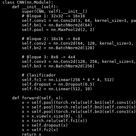
class CNN(nn.Module):

    def __init__(self):

        super(CNN, self).__init__()

        # Bloque 1: 32x32 -> 16x16

        self.conv1 = nn.Conv2d(3, 64, kernel_size=3, pa
        self.bn1 = nn.BatchNorm2d(64)

        self.pool = nn.MaxPool2d(2, 2)

        # Bloque 2: 16x16 -> 8x8

        self.conv2 = nn.Conv2d(64, 128, kernel_size=3, 
        self.bn2 = nn.BatchNorm2d(128)

        # Bloque 3: 8x8 -> 4x4

        self.conv3 = nn.Conv2d(128, 256, kernel_size=3,
        self.bn3 = nn.BatchNorm2d(256)

        # Clasificador

        self.fc1 = nn.Linear(256 * 4 * 4, 512)

        self.dropout = nn.Dropout(0.5)

        self.fc2 = nn.Linear(512, 10)

    def forward(self, x):

        x = self.pool(torch.relu(self.bn1(self.conv1(x)
        x = self.pool(torch.relu(self.bn2(self.conv2(x)
        x = self.pool(torch.relu(self.bn3(self.conv3(x)
        x = x.view(x.size(0), -1)                      
        x = torch.relu(self.fc1(x))

        x = self.dropout(x)

        x = self.fc2(x)

        return x
