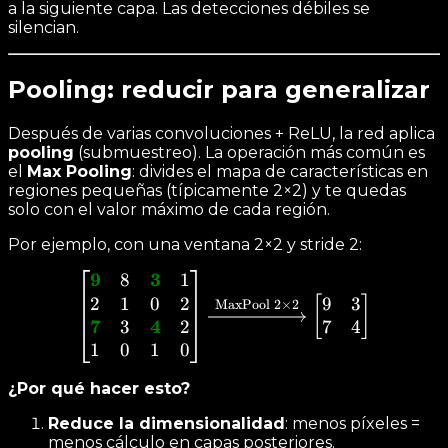
a la siguiente capa. Las detecciones débiles se
silencian.
Pooling: reducir para generalizar
Después de varias convoluciones + ReLU, la red aplica
pooling
(submuestreo). La operación más común es
el
Max Pooling
: divides el mapa de características en
regiones pequeñas (típicamente 2×2) y te quedas
solo con el valor máximo de cada región.
Por ejemplo, con una ventana 2×2 y stride 2:
9
3
8
1
\begin{bmatrix} \color{g
2
1
0
2
9
3
[
]
MaxPool 2×2
7
4
3
2
7
4
1
0
1
0
¿Por qué hacer esto?
Reduce la dimensionalidad
: menos píxeles =
menos cálculo en capas posteriores.