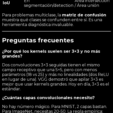
En
Área intersección
FN)
IoU
{Precision +
segmentación/detection
/ Área unión
Recall}
Para problemas multiclase, la
matriz de confusión
muestra qué clases se confunden entre sí. Es una
herramienta diagnóstica invaluable.
Preguntas frecuentes
¿Por qué los kernels suelen ser 3×3 y no más
grandes?
Dos convoluciones 3×3 seguidas tienen el mismo
campo receptivo que una 5×5, pero con menos
parámetros (18 vs 25) y más no linealidades (dos ReLU
en lugar de una). VGG demostró que apilar 3×3 es
mejor que usar kernels grandes. Hoy en día, 3×3 es el
estándar.
¿Cuántas capas convolucionales necesito?
No hay número mágico. Para MNIST, 2 capas bastan.
Para ImageNet, necesitas 20-50. La regla empírica: