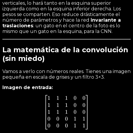
verticales, lo hará tanto en la esquina superior
izquierda como en la esquina inferior derecha. Los
pesos se comparten. Eso reduce drásticamente el
número de parámetros y hace la red
invariante a
traslaciones
: un gato en el centro de la foto es lo
mismo que un gato en la esquina, para la CNN.
La matemática de la convolución
(sin miedo)
Vamos a verlo con números reales. Tienes una imagen
pequeña en escala de grises y un filtro 3×3.
Imagen de entrada:
1
1
1
0
0
\begin{bmatrix} 1 & 1 & 1
1
1
1
0
0
1
1
1
0
0
0
0
0
1
1
0
0
0
1
1