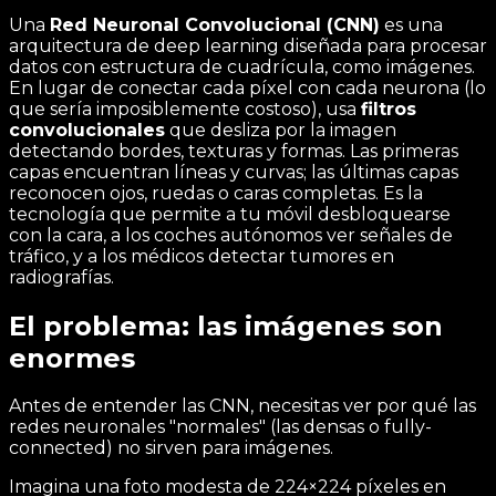
Una
Red Neuronal Convolucional (CNN)
es una
arquitectura de deep learning diseñada para procesar
datos con estructura de cuadrícula, como imágenes.
En lugar de conectar cada píxel con cada neurona (lo
que sería imposiblemente costoso), usa
filtros
convolucionales
que desliza por la imagen
detectando bordes, texturas y formas. Las primeras
capas encuentran líneas y curvas; las últimas capas
reconocen ojos, ruedas o caras completas. Es la
tecnología que permite a tu móvil desbloquearse
con la cara, a los coches autónomos ver señales de
tráfico, y a los médicos detectar tumores en
radiografías.
El problema: las imágenes son
enormes
Antes de entender las CNN, necesitas ver por qué las
redes neuronales "normales" (las densas o fully-
connected) no sirven para imágenes.
Imagina una foto modesta de 224×224 píxeles en