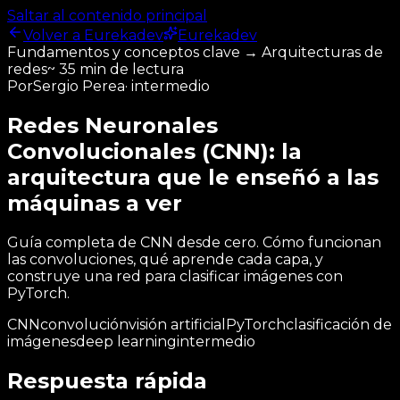
Saltar al contenido principal
Volver a Eurekadev
Eurekadev
Fundamentos y conceptos clave
→
Arquitecturas de
redes
~
35 min
de lectura
Por
Sergio Perea
·
intermedio
Redes Neuronales
Convolucionales (CNN): la
arquitectura que le enseñó a las
máquinas a ver
Guía completa de CNN desde cero. Cómo funcionan
las convoluciones, qué aprende cada capa, y
construye una red para clasificar imágenes con
PyTorch.
CNN
convolución
visión artificial
PyTorch
clasificación de
imágenes
deep learning
intermedio
Respuesta rápida