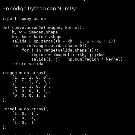
I(i+m,
(1
j+n) \cdot
En código Python con NumPy:
\cdot
K(m, n)
0) +
import numpy as np

(1
def convolucion2d(imagen, kernel):

\cdot
    h, w = imagen.shape

    kh, kw = kernel.shape

-1) +
    salida = np.zeros((h - kh + 1, w - kw + 1))

    for i in range(salida.shape[0]):

(1
        for j in range(salida.shape[1]):

\cdot
            region = imagen[i:i+kh, j:j+kw]

            salida[i, j] = np.sum(region * kernel)

1) +
    return salida

(1
imagen = np.array([

\cdot
    [1, 1, 1, 0, 0],

0) +
    [1, 1, 1, 0, 0],

    [1, 1, 1, 0, 0],

(1
    [0, 0, 0, 1, 1],

\cdot
    [0, 0, 0, 1, 1]

])

-1) =
0
kernel = np.array([

    [1, 0, -1],

    [1, 0, -1],

    [1, 0, -1]

])
