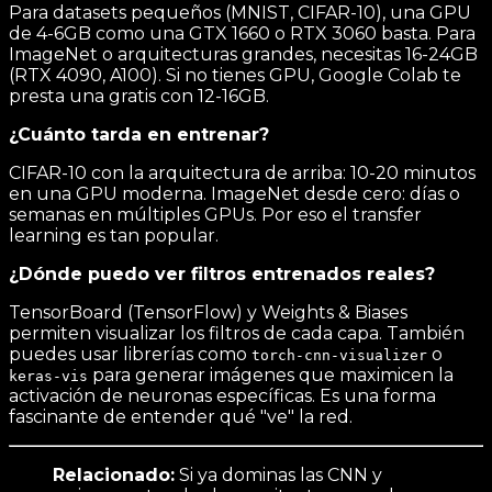
Para datasets pequeños (MNIST, CIFAR-10), una GPU
de 4-6GB como una GTX 1660 o RTX 3060 basta. Para
ImageNet o arquitecturas grandes, necesitas 16-24GB
(RTX 4090, A100). Si no tienes GPU, Google Colab te
presta una gratis con 12-16GB.
¿Cuánto tarda en entrenar?
CIFAR-10 con la arquitectura de arriba: 10-20 minutos
en una GPU moderna. ImageNet desde cero: días o
semanas en múltiples GPUs. Por eso el transfer
learning es tan popular.
¿Dónde puedo ver filtros entrenados reales?
TensorBoard (TensorFlow) y Weights & Biases
permiten visualizar los filtros de cada capa. También
puedes usar librerías como
o
torch-cnn-visualizer
para generar imágenes que maximicen la
keras-vis
activación de neuronas específicas. Es una forma
fascinante de entender qué "ve" la red.
Relacionado:
Si ya dominas las CNN y