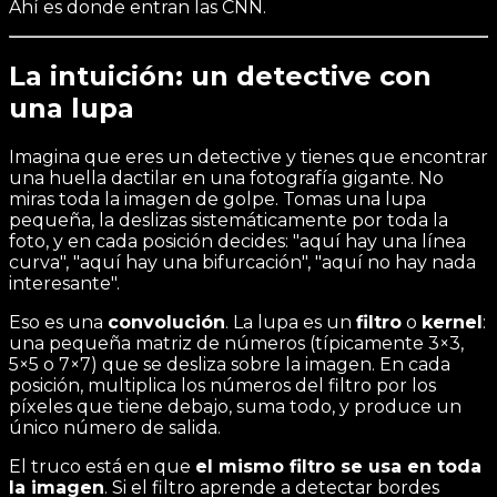
Ahí es donde entran las CNN.
La intuición: un detective con
una lupa
Imagina que eres un detective y tienes que encontrar
una huella dactilar en una fotografía gigante. No
miras toda la imagen de golpe. Tomas una lupa
pequeña, la deslizas sistemáticamente por toda la
foto, y en cada posición decides: "aquí hay una línea
curva", "aquí hay una bifurcación", "aquí no hay nada
interesante".
Eso es una
convolución
. La lupa es un
filtro
o
kernel
:
una pequeña matriz de números (típicamente 3×3,
5×5 o 7×7) que se desliza sobre la imagen. En cada
posición, multiplica los números del filtro por los
píxeles que tiene debajo, suma todo, y produce un
único número de salida.
El truco está en que
el mismo filtro se usa en toda
la imagen
. Si el filtro aprende a detectar bordes