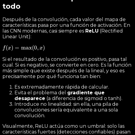
todo
Después de la convolución, cada valor del mapa de
características pasa por una función de activación. En
las CNN modernas, casi siempre es
ReLU
(Rectified
Linear Unit):
f(x) =
(
)
=
max
(
0
,
)
f
x
x
\max(0,
Si el resultado de la convolución es positivo, pasa tal
x)
cual. Si es negativo, se convierte en cero. Es la función
más simple que existe después de la lineal, y eso es
precisamente por qué funciona tan bien:
Es extremadamente rápida de calcular.
Evita el problema del
gradiente que
desaparece
(a diferencia de sigmoid o tanh).
Introduce no linealidad: sin ella, una pila de
convoluciones sería equivalente a una sola
convolución.
Visualmente, ReLU actúa como un umbral: solo las
características fuertes (detecciones confiables) pasan