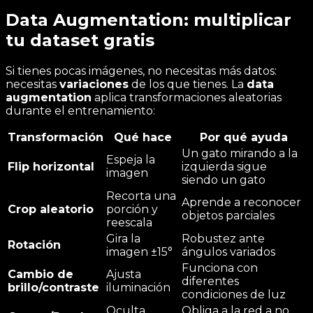
Data Augmentation: multiplicar
tu dataset gratis
Si tienes pocas imágenes, no necesitas más datos:
necesitas
variaciones
de los que tienes. La
data
augmentation
aplica transformaciones aleatorias
durante el entrenamiento:
Transformación
Qué hace
Por qué ayuda
Un gato mirando a la
Espeja la
Flip horizontal
izquierda sigue
imagen
siendo un gato
Recorta una
Aprende a reconocer
Crop aleatorio
porción y
objetos parciales
reescala
Gira la
Robustez ante
Rotación
imagen ±15°
ángulos variados
Funciona con
Cambio de
Ajusta
diferentes
brillo/contraste
iluminación
condiciones de luz
Oculta
Obliga a la red a no