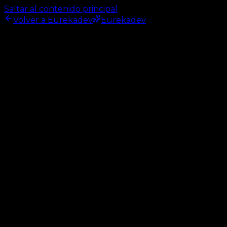
Saltar al contenido principal
Volver a Eurekadev
Eurekadev
Inicio
/
Datos y código sólido
Datos y código sólido