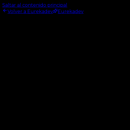
Saltar al contenido principal
Volver a Eurekadev
Eurekadev
Inicio
/
Operaciones y despliegue